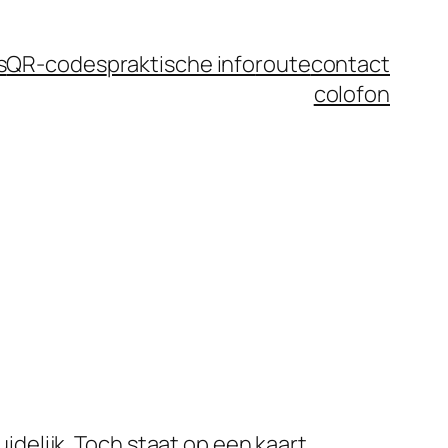
s
QR-codes
praktische info
route
contact
colofon
idelijk. Toch staat op een kaart