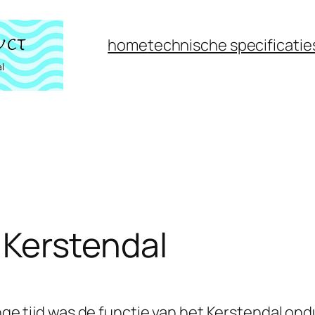
home
technische specificatie
 Kerstendal
ge tijd was de functie van het Kerstendal ondu