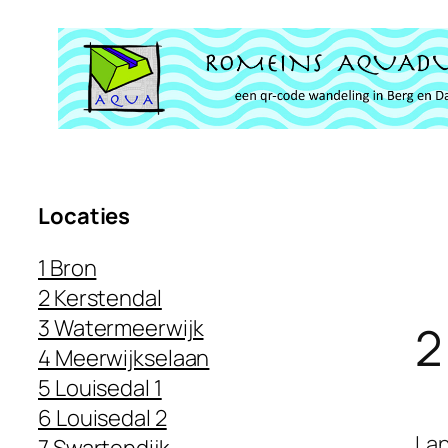
Ga
naar
de
inhoud
Locaties
1 Bron
2 Kerstendal
3 Watermeerwijk
2
4 Meerwijkselaan
5 Louisedal 1
6 Louisedal 2
Lan