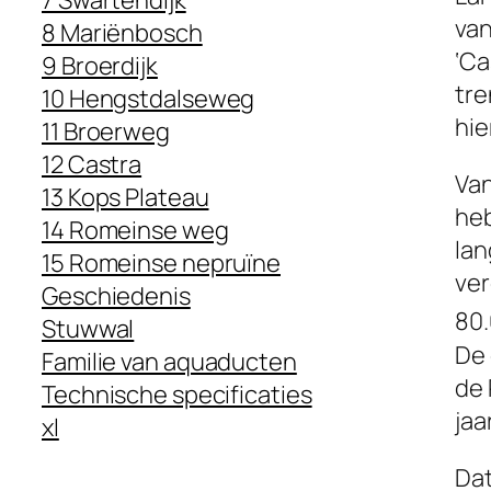
7 Swartendijk
van
8 Mariënbosch
‘C
9 Broerdijk
tre
10 Hengstdalseweg
hie
11 Broerweg
12 Castra
Van
13 Kops Plateau
heb
14 Romeinse weg
lan
15 Romeinse nepruïne
ver
Geschiedenis
80
Stuwwal
De 
Familie van aquaducten
de 
Technische specificaties
jaa
xl
Dat