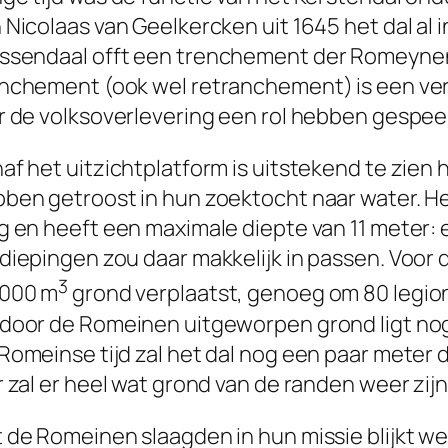
 Nicolaas van Geelkercken uit 1645 het dal al
assendaal
offt een trenchement der Romeyne
nchement (ook wel retranchement) is een ver
r de volksoverlevering een rol hebben gespee
af het uitzichtplatform is uitstekend te zie
ben getroost in hun zoektocht naar water. He
g en heeft een maximale diepte van 11 meter:
diepingen zou daar makkelijk in passen. Voor d
3
.000 m
grond verplaatst, genoeg om 80 legiona
door de Romeinen uitgeworpen grond ligt nog a
Romeinse tijd zal het dal nog een paar meter d
r zal er heel wat grond van de randen weer zij
 de Romeinen slaagden in hun missie blijkt wel