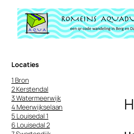
Ga
naar
de
inhoud
Locaties
1 Bron
2 Kerstendal
3 Watermeerwijk
H
4 Meerwijkselaan
5 Louisedal 1
6 Louisedal 2