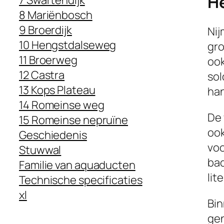
H
7 Swartendijk
8 Mariënbosch
9 Broerdijk
Nij
10 Hengstdalseweg
gro
11 Broerweg
ook
12 Castra
sol
13 Kops Plateau
han
14 Romeinse weg
De 
15 Romeinse nepruïne
ook
Geschiedenis
voo
Stuwwal
bad
Familie van aquaducten
lit
Technische specificaties
xl
Bin
gen