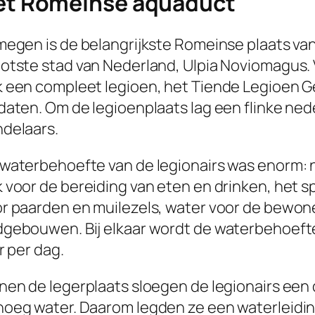
et Romeinse aquaduct
megen is de belangrijkste Romeinse plaats van
otste stad van Nederland, Ulpia Noviomagus. 
 een compleet legioen, het Tiende Legioen Ge
daten. Om de legioenplaats lag een flinke ne
delaars.
waterbehoefte van de legionairs was enorm: n
 voor de bereiding van eten en drinken, het sp
r paarden en muilezels, water voor de bewon
gebouwen. Bij elkaar wordt de waterbehoefte 
er per dag.
nen de legerplaats sloegen de legionairs een 
oeg water. Daarom legden ze een waterleidin