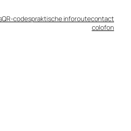
s
QR-codes
praktische info
route
contact
colofon